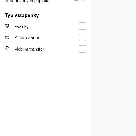
odhadovaných poplatků
Typ vstupenky
Fyzický
K tisku doma
Mobilní transfer