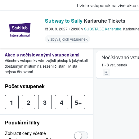
Tržiště vstupenek na živé akce
Subway to Sally
Karlsruhe Tickets
StubHub – Místo, kde fanoušci k
čt 30. 9. 2027
•
20:00
v
SUBSTAGE Karlsruhe
,
Karlsruh
8 zbývajících vstupenek
Akce s nečíslovanými vstupenkami
Nečíslované vst
Všechny vstupenky vám zajistí přístup k jakýmkoli
1 - 8 vstupenek
dostupným místům na sezení či stání. Místa
nejsou číslovaná.
Počet vstupenek
1
2
3
4
5+
Populární filtry
Zobrazit ceny včetně