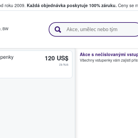
 od roku 2009.
Každá objednávka poskytuje 100% záruku.
Ceny se mo
upují a prodávají vstupenky
e
,
BW
Akce s nečíslovanými vstu
upenky
120 US$
Všechny vstupenky vám zajistí přís
za kus