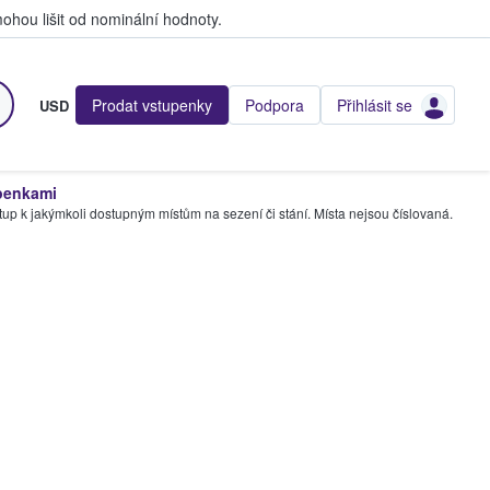
hou lišit od nominální hodnoty.
Prodat vstupenky
Podpora
Přihlásit se
USD
penkami
tup k jakýmkoli dostupným místům na sezení či stání. Místa nejsou číslovaná.