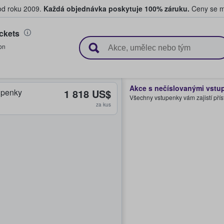
 od roku 2009.
Každá objednávka poskytuje 100% záruku.
Ceny se mo
ckets
upují a prodávají vstupenky
on
Akce s nečíslovanými vstu
upenky
1 818 US$
Všechny vstupenky vám zajistí přís
za kus