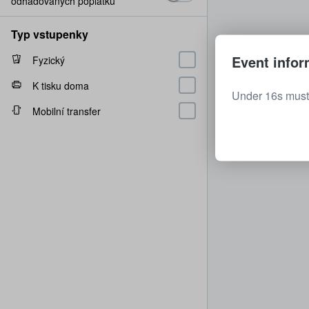
odhadovaných poplatků
Typ vstupenky
Event infor
Fyzický
K tisku doma
Under 16s must
Mobilní transfer