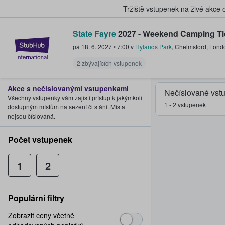
Tržiště vstupenek na živé akce
State Fayre
2027 - Weekend Camping Ti
StubHub – Místo, kde fanoušci k
pá 18. 6. 2027
•
7:00
v
Hylands Park
,
Chelmsford
,
Lond
2 zbývajících vstupenek
Akce s nečíslovanými vstupenkami
Nečíslované vst
Všechny vstupenky vám zajistí přístup k jakýmkoli
1 - 2 vstupenek
dostupným místům na sezení či stání. Místa
nejsou číslovaná.
Počet vstupenek
1
2
Populární filtry
Zobrazit ceny včetně