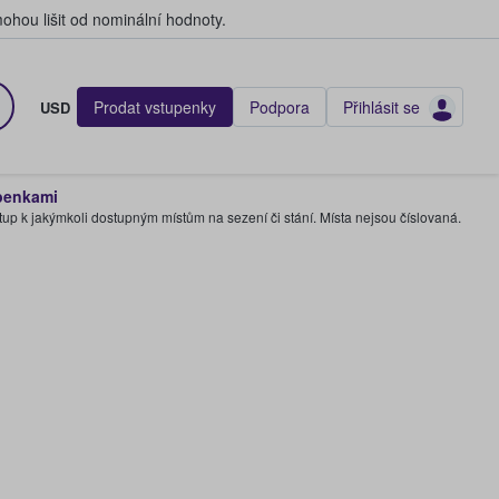
hou lišit od nominální hodnoty.
Prodat vstupenky
Podpora
Přihlásit se
USD
penkami
tup k jakýmkoli dostupným místům na sezení či stání. Místa nejsou číslovaná.