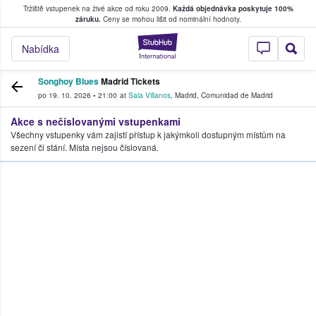
Tržiště vstupenek na živé akce od roku 2009.
Každá objednávka poskytuje 100%
, kde fanoušci kupují a prodávají vstupenk
záruku.
Ceny se mohou lišit od nominální hodnoty.
StubHub – Místo, 
Nabídka
Songhoy Blues
Madrid Tickets
po 19. 10. 2026
•
21:00
at
Sala Villanos
,
Madrid
,
Comunidad de Madrid
Akce s nečíslovanými vstupenkami
Všechny vstupenky vám zajistí přístup k jakýmkoli dostupným místům na
sezení či stání. Místa nejsou číslovaná.