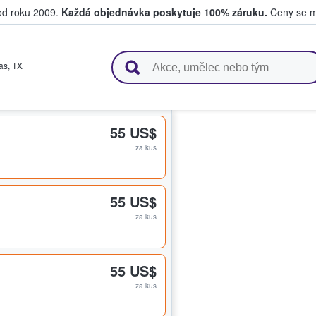
 od roku 2009.
Každá objednávka poskytuje 100% záruku.
Ceny se mo
upují a prodávají vstupenky
as
,
TX
55 US$
za kus
55 US$
za kus
55 US$
za kus