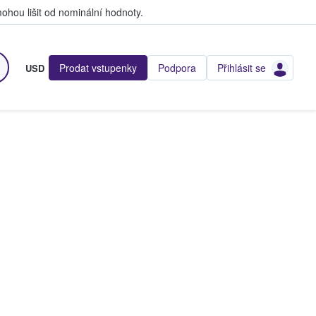
hou lišit od nominální hodnoty.
Prodat vstupenky
Podpora
Přihlásit se
USD