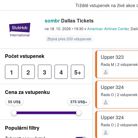
Tržiště vstupenek na živé akce
sombr
Dallas Tickets
StubHub – Místo, kde fanoušci k
ne 18. 10. 2026
•
19:30
v
American Airlines Center
,
Dall
Zbývá přes 200 vstupenek
Počet vstupenek
Upper 323
Řada
M
2 vstupenek
1
2
3
4
5+
Upper 324
Cena za vstupenku
Řada
O
2 vstupenek
55 US$
375 US$
Upper 324
Řada
O
2 vstupenek
Populární filtry