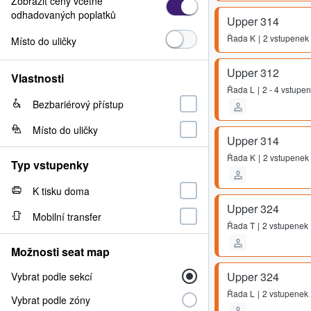
Zobrazit ceny včetně
odhadovaných poplatků
Upper 314
Řada
K
2 vstupenek
Místo do uličky
Upper 312
Vlastnosti
Řada
L
2 - 4 vstupe
Bezbariérový přístup
Místo do uličky
Upper 314
Řada
K
2 vstupenek
Typ vstupenky
K tisku doma
Upper 324
Mobilní transfer
Řada
T
2 vstupenek
Možnosti seat map
Upper 324
Vybrat podle sekcí
Řada
L
2 vstupenek
Vybrat podle zóny