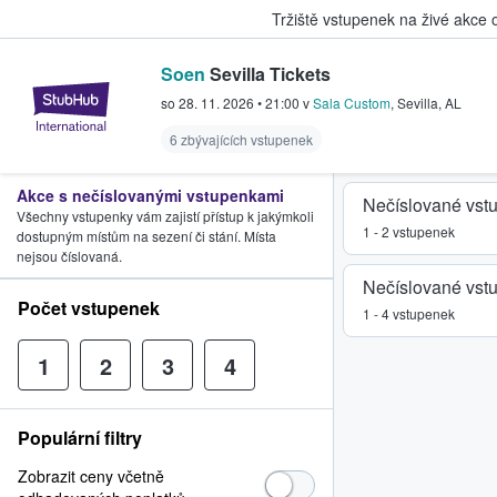
Tržiště vstupenek na živé akce
Soen
Sevilla Tickets
StubHub – Místo, kde fanoušci k
so 28. 11. 2026
•
21:00
v
Sala Custom
,
Sevilla
,
AL
6 zbývajících vstupenek
Akce s nečíslovanými vstupenkami
Nečíslované vst
Všechny vstupenky vám zajistí přístup k jakýmkoli
1 - 2 vstupenek
dostupným místům na sezení či stání. Místa
nejsou číslovaná.
Nečíslované vst
Počet vstupenek
1 - 4 vstupenek
1
2
3
4
Populární filtry
Zobrazit ceny včetně