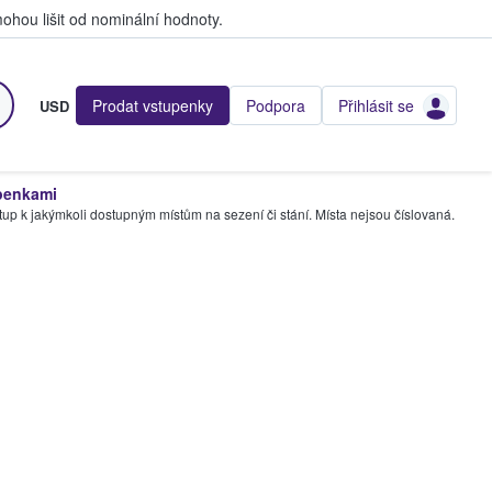
hou lišit od nominální hodnoty.
Prodat vstupenky
Podpora
Přihlásit se
USD
penkami
tup k jakýmkoli dostupným místům na sezení či stání. Místa nejsou číslovaná.