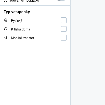
odhadovaných poplatků
Typ vstupenky
Fyzický
K tisku doma
Mobilní transfer