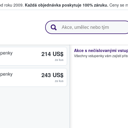
 od roku 2009.
Každá objednávka poskytuje 100% záruku.
Ceny se mo
upují a prodávají vstupenky
Akce s nečíslovanými vstu
upenky
214 US$
Všechny vstupenky vám zajistí přís
za kus
upenky
243 US$
za kus