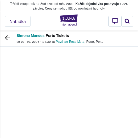
Tržiště vstupenek na živé akce od roku 2009.
Každá objednávka poskytuje 100%
, kde fanoušci kupují a prodávají vstupenk
záruku.
Ceny se mohou lišit od nominální hodnoty.
StubHub – Místo, 
Nabídka
Simone Mendes
Porto Tickets
so 03. 10. 2026
•
21:30
at
Pavilhão Rosa Mota
,
Porto
,
Porto