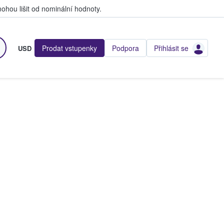
hou lišit od nominální hodnoty.
Prodat vstupenky
Podpora
Přihlásit se
USD