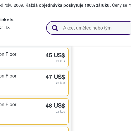
 od roku 2009.
Každá objednávka poskytuje 100% záruku.
Ceny se mo
ickets
upují a prodávají vstupenky
on
,
TX
on Floor
45 US$
za kus
on Floor
47 US$
za kus
on Floor
48 US$
za kus