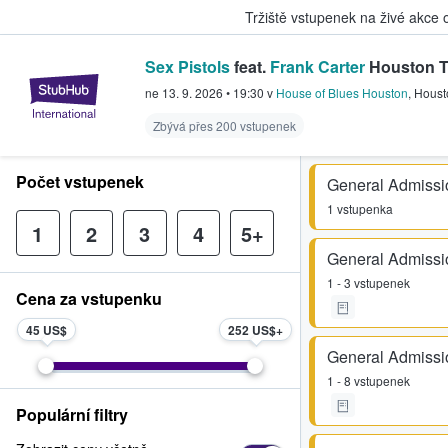
Tržiště vstupenek na živé akce
Sex Pistols
feat.
Frank Carter
Houston T
StubHub – Místo, kde fanoušci k
ne 13. 9. 2026
•
19:30
v
House of Blues Houston
,
Houst
Zbývá přes 200 vstupenek
Počet vstupenek
General Admissi
1 vstupenka
1
2
3
4
5+
General Admissi
1 - 3 vstupenek
Cena za vstupenku
45 US$
252 US$
General Admissi
1 - 8 vstupenek
Populární filtry