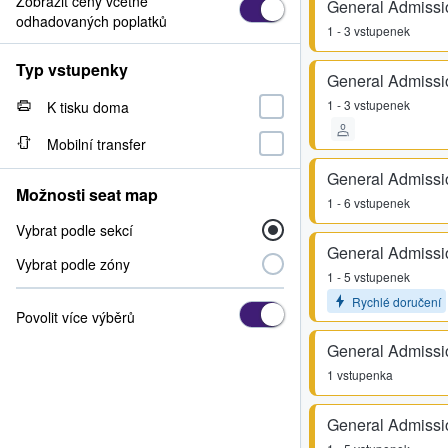
Zobrazit ceny včetně
General Admissi
odhadovaných poplatků
1 - 3 vstupenek
Typ vstupenky
General Admissi
1 - 3 vstupenek
K tisku doma
Mobilní transfer
General Admissi
Možnosti seat map
1 - 6 vstupenek
Vybrat podle sekcí
General Admissi
Vybrat podle zóny
1 - 5 vstupenek
Rychlé doručení
Povolit více výběrů
General Admissi
1 vstupenka
General Admissi