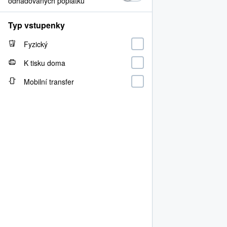
odhadovaných poplatků
Typ vstupenky
Fyzický
K tisku doma
Mobilní transfer