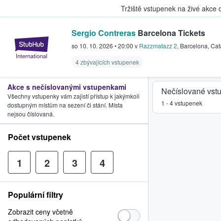
Tržiště vstupenek na živé akce
Sergio Contreras
Barcelona Tickets
StubHub – Místo, kde fanoušci k
so 10. 10. 2026
•
20:00
v
Razzmatazz 2
,
Barcelona
,
Cat
4 zbývajících vstupenek
Akce s nečíslovanými vstupenkami
Nečíslované vst
Všechny vstupenky vám zajistí přístup k jakýmkoli
1 - 4 vstupenek
dostupným místům na sezení či stání. Místa
nejsou číslovaná.
Počet vstupenek
1
2
3
4
Populární filtry
Zobrazit ceny včetně