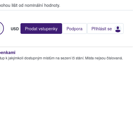
hou lišit od nominální hodnoty.
Prodat vstupenky
Podpora
Přihlásit se
USD
penkami
tup k jakýmkoli dostupným místům na sezení či stání. Místa nejsou číslovaná.