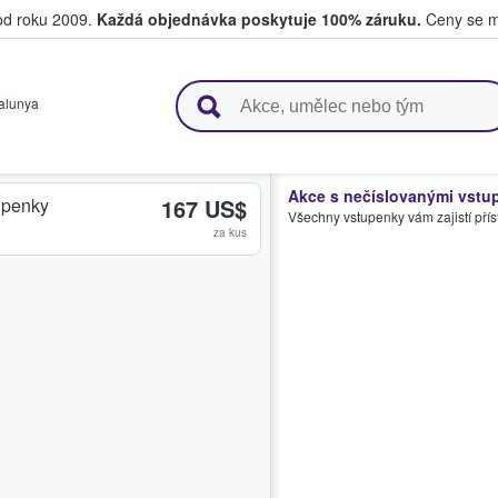
 od roku 2009.
Každá objednávka poskytuje 100% záruku.
Ceny se mo
upují a prodávají vstupenky
alunya
Akce s nečíslovanými vstu
upenky
167 US$
Všechny vstupenky vám zajistí přís
za kus