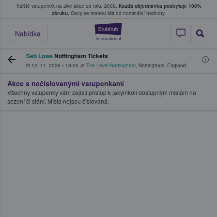
Tržiště vstupenek na živé akce od roku 2009.
Každá objednávka poskytuje 100%
, kde fanoušci kupují a prodávají vstupenk
záruku.
Ceny se mohou lišit od nominální hodnoty.
StubHub – Místo, 
Nabídka
Seb Lowe
Nottingham Tickets
čt 12. 11. 2026
•
18:00
at
The Level Nottingham
,
Nottingham
,
England
Akce s nečíslovanými vstupenkami
Všechny vstupenky vám zajistí přístup k jakýmkoli dostupným místům na
sezení či stání. Místa nejsou číslovaná.