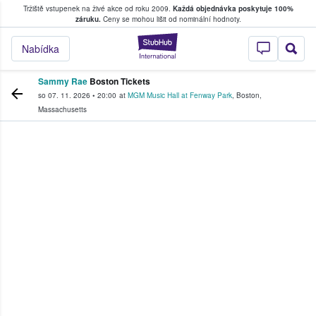
Tržiště vstupenek na živé akce od roku 2009.
Každá objednávka poskytuje 100%
, kde fanoušci kupují a prodávají vstupenk
záruku.
Ceny se mohou lišit od nominální hodnoty.
StubHub – Místo, 
Nabídka
Sammy Rae
Boston Tickets
so 07. 11. 2026
•
20:00
at
MGM Music Hall at Fenway Park
,
Boston
,
Massachusetts