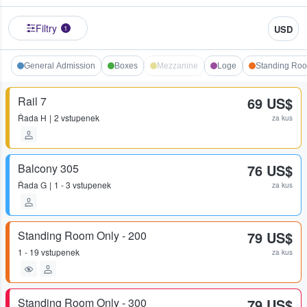
Filtry
USD
1
General Admission
Boxes
Mezzanine
Loge
Standing Roo
Rail 7
69 US$
Řada
H
2 vstupenek
za kus
Balcony 305
76 US$
Řada
G
1 - 3 vstupenek
za kus
Standing Room Only - 200
79 US$
1 - 19 vstupenek
za kus
Standing Room Only - 300
79 US$