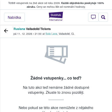
Tržiště vstupenek na živé akce od roku 2009.
Každá objednávka poskytuje 100%
, kde fanoušci kupují a prodávají vstupenk
záruku.
Ceny se mohou lišit od nominální hodnoty.
StubHub – Místo, 
Nabídka
Ruslana
Valladolid Tickets
pá 11. 12. 2026
•
21:00
at
Sala Lava
,
Valladolid
,
CL
Žádné vstupenky... co teď?
Na tuto akci teď nemáme žádné dostupné
vstupenky. Zkuste to znovu později.
Nebo pokud se této akce nemůžete z nějakého