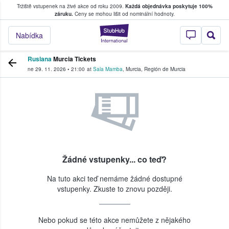
Tržiště vstupenek na živé akce od roku 2009.
Každá objednávka poskytuje 100%
, kde fanoušci kupují a prodávají vstupenk
záruku.
Ceny se mohou lišit od nominální hodnoty.
StubHub – Místo, 
Nabídka
Ruslana
Murcia Tickets
ne 29. 11. 2026
•
21:00
at
Sala Mamba
,
Murcia
,
Región de Murcia
Žádné vstupenky... co teď?
Na tuto akci teď nemáme žádné dostupné
vstupenky. Zkuste to znovu později.
Nebo pokud se této akce nemůžete z nějakého