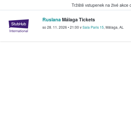
Tržiště vstupenek na živé akce
Ruslana
Málaga Tickets
StubHub – Místo, kde fanoušci k
so 28. 11. 2026
•
21:00
v
Sala Paris 15
,
Málaga
,
AL