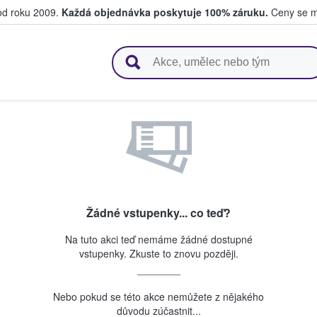
 od roku 2009.
Každá objednávka poskytuje 100% záruku.
Ceny se mo
upují a prodávají vstupenky
Žádné vstupenky... co teď?
Na tuto akci teď nemáme žádné dostupné
vstupenky. Zkuste to znovu později.
Nebo pokud se této akce nemůžete z nějakého
důvodu zúčastnit...