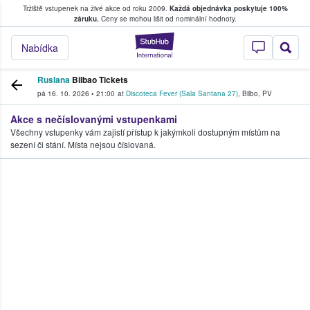
Tržiště vstupenek na živé akce od roku 2009.
Každá objednávka poskytuje 100%
, kde fanoušci kupují a prodávají vstupenk
záruku.
Ceny se mohou lišit od nominální hodnoty.
StubHub – Místo, 
Nabídka
Ruslana
Bilbao Tickets
pá 16. 10. 2026
•
21:00
at
Discoteca Fever (Sala Santana 27)
,
Bilbo
,
PV
Akce s nečíslovanými vstupenkami
Všechny vstupenky vám zajistí přístup k jakýmkoli dostupným místům na
sezení či stání. Místa nejsou číslovaná.