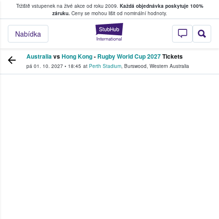
Tržiště vstupenek na živé akce od roku 2009.
Každá objednávka poskytuje 100%
, kde fanoušci kupují a prodávají vstupenk
záruku.
Ceny se mohou lišit od nominální hodnoty.
StubHub – Místo, 
Nabídka
Australia
vs
Hong Kong
-
Rugby World Cup 2027
Tickets
pá 01. 10. 2027
•
18:45
at
Perth Stadium
,
Burswood
,
Western Australia