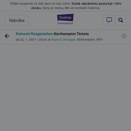
Tržiště vstupenek na živé akce od roku 2009.
Každá objednávka poskytuje 100%
, kde fanoušci kupují a prodávají vstupenk
záruku.
Ceny se mohou lišit od nominální hodnoty.
StubHub – Místo, 
Nabídka
Romesh Ranganathan
Northampton Tickets
pá 22. 1. 2027
•
20:00
at
Royal & Derngate
,
Northampton
,
NTH