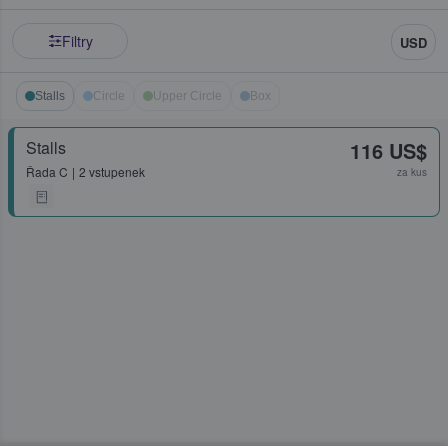
Filtry
USD
Stalls
Circle
Upper Circle
Box
Stalls
116 US$
Řada
C
2 vstupenek
za kus