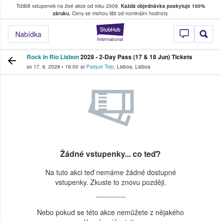
Tržiště vstupenek na živé akce od roku 2009.
Každá objednávka poskytuje 100%
, kde fanoušci kupují a prodávají vstupenk
záruku.
Ceny se mohou lišit od nominální hodnoty.
StubHub – Místo, 
Nabídka
Rock in Rio Lisbon
2028 - 2-Day Pass (17 & 18 Jun) Tickets
so 17. 6. 2028
•
16:00
at
Parque Tejo
,
Lisboa
,
Lisboa
Žádné vstupenky... co teď?
Na tuto akci teď nemáme žádné dostupné
vstupenky. Zkuste to znovu později.
Nebo pokud se této akce nemůžete z nějakého