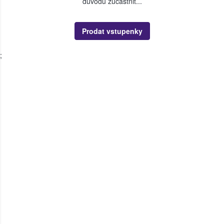
důvodu zúčastnit...
Prodat vstupenky
;