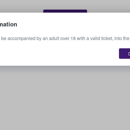
Prodat vstupenky
mation
be accompanied by an adult over 18 with a valid ticket, into th
Zobrazit všechny nadcházející události
Zajímají vás i další možnosti? Podívejte se, co tu
máme.