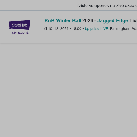
Tržiště vstupenek na živé akce
RnB Winter Ball
2026 -
Jagged Edge
Tic
StubHub – Místo, kde fanoušci k
čt 10. 12. 2026
•
18:00
v
bp pulse LIVE
,
Birmingham
,
Wa