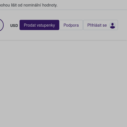
hou lišit od nominální hodnoty.
Prodat vstupenky
Podpora
Přihlásit se
USD