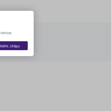
e venue.
Dobře, chápu