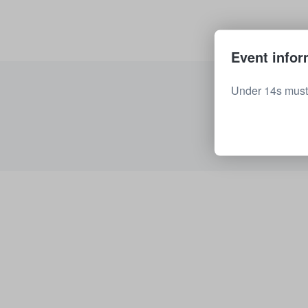
Event infor
Under 14s must 