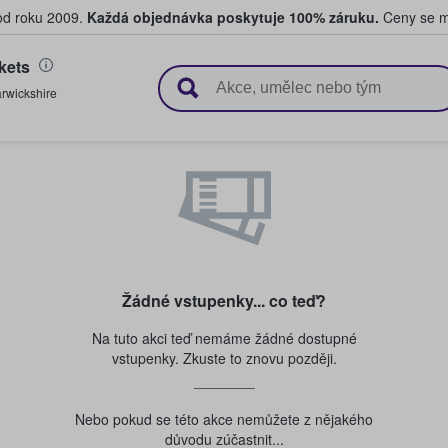
 od roku 2009.
Každá objednávka poskytuje 100% záruku.
Ceny se mo
kets
upují a prodávají vstupenky
rwickshire
Žádné vstupenky... co teď?
Na tuto akci teď nemáme žádné dostupné
vstupenky. Zkuste to znovu později.
Nebo pokud se této akce nemůžete z nějakého
důvodu zúčastnit...