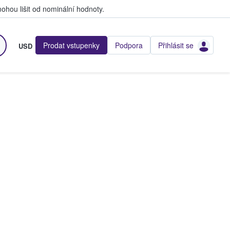
hou lišit od nominální hodnoty.
Prodat vstupenky
Podpora
Přihlásit se
USD