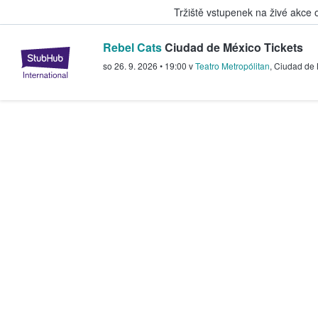
Tržiště vstupenek na živé akce
Rebel Cats
Ciudad de México Tickets
StubHub – Místo, kde fanoušci k
so 26. 9. 2026
•
19:00
v
Teatro Metropólitan
,
Ciudad de 