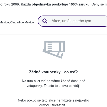
 od roku 2009.
Každá objednávka poskytuje 100% záruku.
Ceny se mo
upují a prodávají vstupenky
México
,
Ciudad de México
Žádné vstupenky... co teď?
Na tuto akci teď nemáme žádné dostupné
vstupenky. Zkuste to znovu později.
Nebo pokud se této akce nemůžete z nějakého
důvodu zúčastnit...