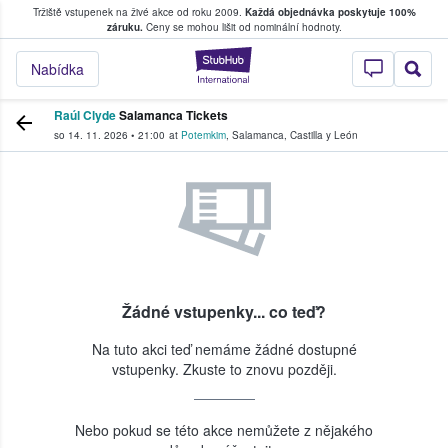
Tržiště vstupenek na živé akce od roku 2009.
Každá objednávka poskytuje 100%
, kde fanoušci kupují a prodávají vstupenk
záruku.
Ceny se mohou lišit od nominální hodnoty.
StubHub – Místo, 
Nabídka
Raúl Clyde
Salamanca Tickets
so 14. 11. 2026
•
21:00
at
Potemkim
,
Salamanca
,
Castilla y León
Žádné vstupenky... co teď?
Na tuto akci teď nemáme žádné dostupné
vstupenky. Zkuste to znovu později.
Nebo pokud se této akce nemůžete z nějakého