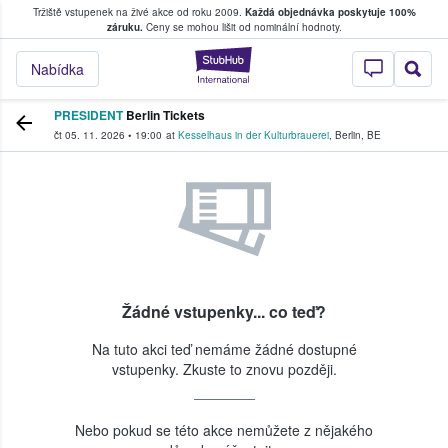
Tržiště vstupenek na živé akce od roku 2009.
Každá objednávka poskytuje 100%
, kde fanoušci kupují a prodávají vstupenk
záruku.
Ceny se mohou lišit od nominální hodnoty.
StubHub – Místo, 
Nabídka
PRESIDENT
Berlin Tickets
čt 05. 11. 2026
•
19:00
at
Kesselhaus in der Kulturbrauerei
,
Berlin
,
BE
Žádné vstupenky... co teď?
Na tuto akci teď nemáme žádné dostupné
vstupenky. Zkuste to znovu později.
Nebo pokud se této akce nemůžete z nějakého