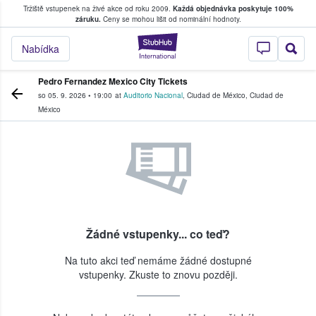
Tržiště vstupenek na živé akce od roku 2009.
Každá objednávka poskytuje 100%
, kde fanoušci kupují a prodávají vstupenk
záruku.
Ceny se mohou lišit od nominální hodnoty.
StubHub – Místo, 
Nabídka
Pedro Fernandez Mexico City Tickets
so 05. 9. 2026
•
19:00
at
Auditorio Nacional
,
Ciudad de México
,
Ciudad de
México
Žádné vstupenky... co teď?
Na tuto akci teď nemáme žádné dostupné
vstupenky. Zkuste to znovu později.