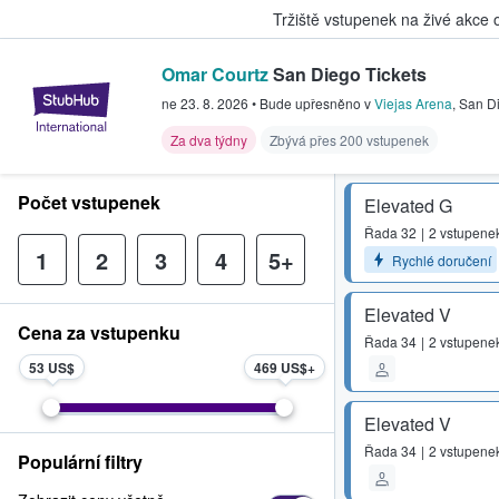
Tržiště vstupenek na živé akce
Omar Courtz
San Diego Tickets
StubHub – Místo, kde fanoušci k
ne 23. 8. 2026
•
Bude upřesněno
v
Viejas Arena
,
San D
Za dva týdny
Zbývá přes 200 vstupenek
Počet vstupenek
Elevated G
Řada
32
2 vstupene
1
2
3
4
5+
Rychlé doručení
Elevated V
Cena za vstupenku
Řada
34
2 vstupene
53 US$
469 US$
Elevated V
Řada
34
2 vstupene
Populární filtry