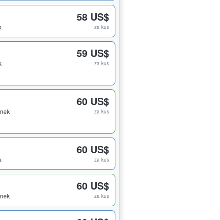
58 US$
k
za kus
59 US$
k
za kus
60 US$
enek
za kus
60 US$
k
za kus
60 US$
enek
za kus