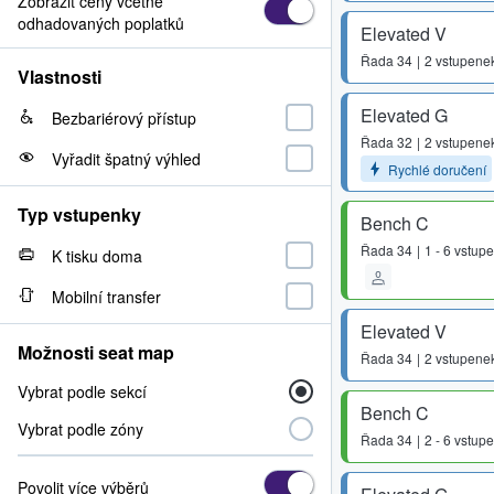
Zobrazit ceny včetně
odhadovaných poplatků
Elevated V
Řada
34
2 vstupene
Vlastnosti
Elevated G
Bezbariérový přístup
Řada
32
2 vstupene
Vyřadit špatný výhled
Rychlé doručení
Typ vstupenky
Bench C
Řada
34
1 - 6 vstup
K tisku doma
Mobilní transfer
Elevated V
Možnosti seat map
Řada
34
2 vstupene
Vybrat podle sekcí
Bench C
Vybrat podle zóny
Řada
34
2 - 6 vstup
Povolit více výběrů