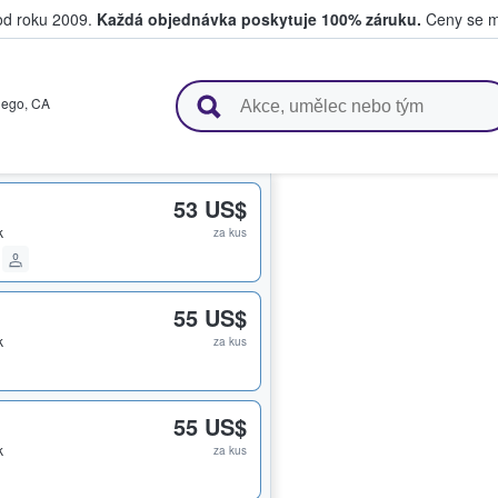
 od roku 2009.
Každá objednávka poskytuje 100% záruku.
Ceny se mo
upují a prodávají vstupenky
iego
,
CA
53 US$
k
za kus
55 US$
k
za kus
55 US$
k
za kus