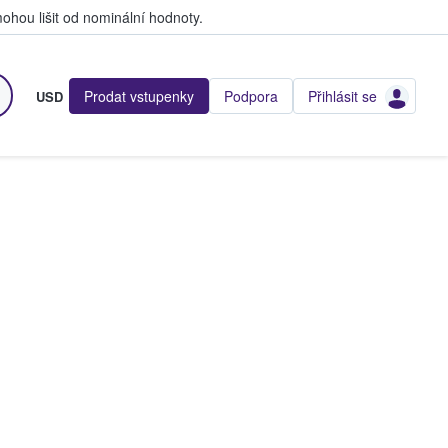
hou lišit od nominální hodnoty.
Prodat vstupenky
Podpora
Přihlásit se
USD