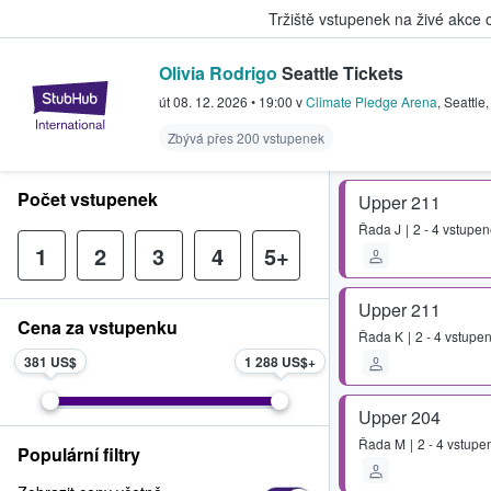
Tržiště vstupenek na živé akce
Olivia Rodrigo
Seattle Tickets
StubHub – Místo, kde fanoušci k
út 08. 12. 2026
•
19:00
v
Climate Pledge Arena
,
Seattle
Zbývá přes 200 vstupenek
Počet vstupenek
Upper 211
Řada
J
2 - 4 vstupe
1
2
3
4
5+
Upper 211
Cena za vstupenku
Řada
K
2 - 4 vstupe
381 US$
1 288 US$
Upper 204
Řada
M
2 - 4 vstupe
Populární filtry