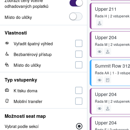
Zobrazit ceny včetně
odhadovaných poplatků
Upper 211
Řada
H
2 vstupenek
Místo do uličky
Vlastnosti
Upper 204
Vyřadit špatný výhled
Řada
M
2 vstupenek
Bezbariérový přístup
Místo do uličky
Summit Row 31
Řada
AA
1 - 3 vstup
Typ vstupenky
K tisku doma
Upper 204
Mobilní transfer
Řada
M
2 vstupenek
Možnosti seat map
Upper 204
Vybrat podle sekcí
Řada
F
2 vstupenek