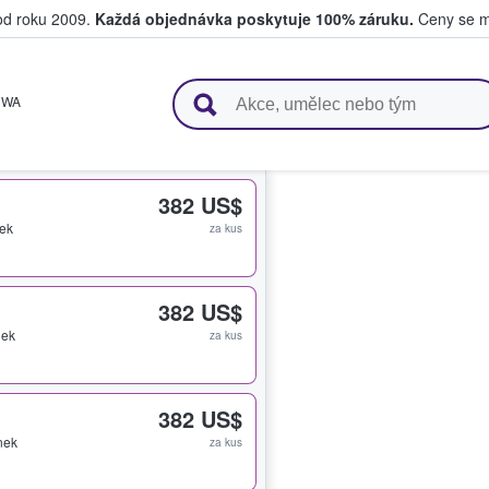
 od roku 2009.
Každá objednávka poskytuje 100% záruku.
Ceny se mo
upují a prodávají vstupenky
,
WA
382 US$
nek
za kus
382 US$
nek
za kus
382 US$
nek
za kus