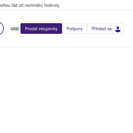
hou lišit od nominální hodnoty.
Prodat vstupenky
Podpora
Přihlásit se
USD