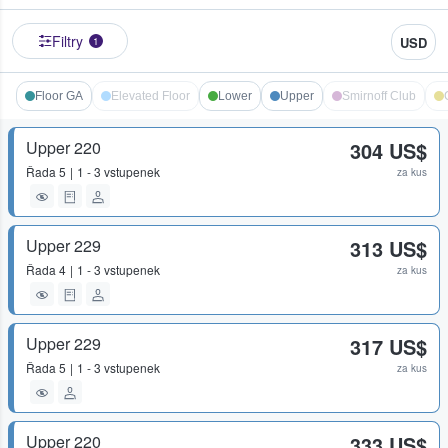
Filtry
USD
1
Floor GA
Elevated Floor
Lower
Upper
Smirnoff Club
Upper 220
304 US$
Řada
5
1 - 3 vstupenek
za kus
Upper 229
313 US$
Řada
4
1 - 3 vstupenek
za kus
Upper 229
317 US$
Řada
5
1 - 3 vstupenek
za kus
Upper 220
333 US$