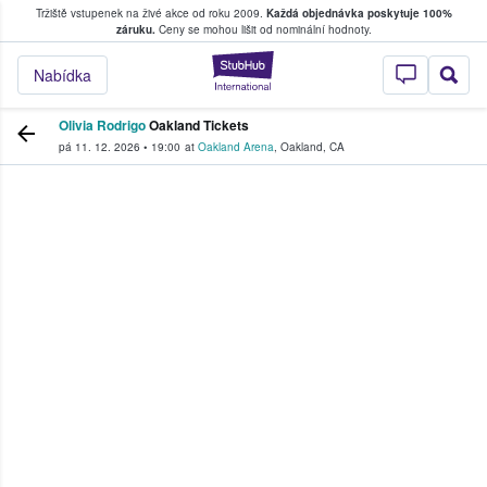
Tržiště vstupenek na živé akce od roku 2009.
Každá objednávka poskytuje 100%
, kde fanoušci kupují a prodávají vstupenk
záruku.
Ceny se mohou lišit od nominální hodnoty.
StubHub – Místo, 
Nabídka
Olivia Rodrigo
Oakland Tickets
pá 11. 12. 2026
•
19:00
at
Oakland Arena
,
Oakland
,
CA