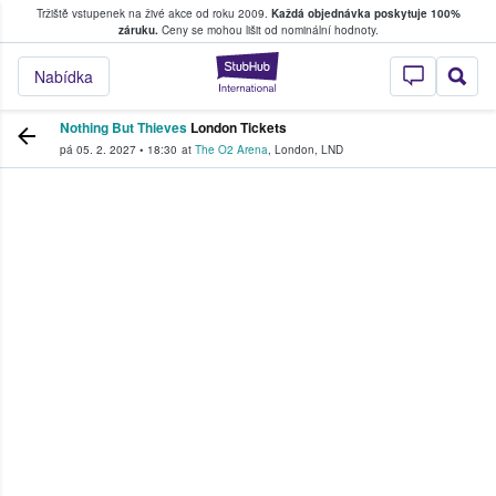
Tržiště vstupenek na živé akce od roku 2009.
Každá objednávka poskytuje 100%
, kde fanoušci kupují a prodávají vstupenk
záruku.
Ceny se mohou lišit od nominální hodnoty.
StubHub – Místo, 
Nabídka
Nothing But Thieves
London Tickets
pá 05. 2. 2027
•
18:30
at
The O2 Arena
,
London
,
LND