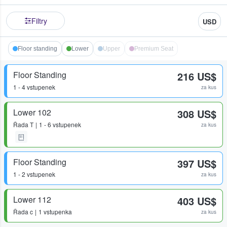
Filtry
USD
Floor standing
Lower
Upper
Premium Seat
Floor Standing
216 US$
1 - 4 vstupenek
za kus
Lower 102
308 US$
Řada
T
1 - 6 vstupenek
za kus
Floor Standing
397 US$
1 - 2 vstupenek
za kus
Lower 112
403 US$
Řada
c
1 vstupenka
za kus