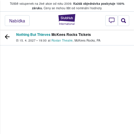
Tržiště vstupenek na živé akce od roku 2009.
Každá objednávka poskytuje 100%
, kde fanoušci kupují a prodávají vstupenk
záruku.
Ceny se mohou lišit od nominální hodnoty.
StubHub – Místo, 
Nabídka
Nothing But Thieves
McKees Rocks Tickets
čt 15. 4. 2027
•
19:00
at
Roxian Theatre
,
McKees Rocks
,
PA