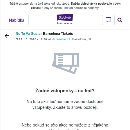
Tržiště vstupenek na živé akce od roku 2009.
Každá objednávka poskytuje 100%
, kde fanoušci kupují a prodávají vstupenk
záruku.
Ceny se mohou lišit od nominální hodnoty.
StubHub – Místo, 
Nabídka
No Te Va Gustar
Barcelona Tickets
čt 29. 10. 2026
•
18:30
at
Razzmatazz 1
,
Barcelona
,
CT
Žádné vstupenky... co teď?
Na tuto akci teď nemáme žádné dostupné
vstupenky. Zkuste to znovu později.
Nebo pokud se této akce nemůžete z nějakého