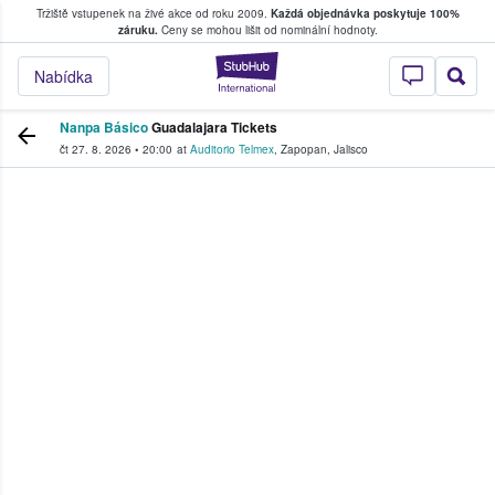
Tržiště vstupenek na živé akce od roku 2009.
Každá objednávka poskytuje 100%
, kde fanoušci kupují a prodávají vstupenk
záruku.
Ceny se mohou lišit od nominální hodnoty.
StubHub – Místo, 
Nabídka
Nanpa Básico
Guadalajara Tickets
čt 27. 8. 2026
•
20:00
at
Auditorio Telmex
,
Zapopan
,
Jalisco