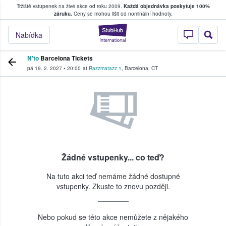
Tržiště vstupenek na živé akce od roku 2009.
Každá objednávka poskytuje 100%
, kde fanoušci kupují a prodávají vstupenk
záruku.
Ceny se mohou lišit od nominální hodnoty.
StubHub – Místo, 
Nabídka
N'to
Barcelona Tickets
pá 19. 2. 2027
•
20:00
at
Razzmatazz 1
,
Barcelona
,
CT
Žádné vstupenky... co teď?
Na tuto akci teď nemáme žádné dostupné
vstupenky. Zkuste to znovu později.
Nebo pokud se této akce nemůžete z nějakého