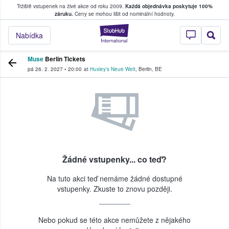
Tržiště vstupenek na živé akce od roku 2009.
Každá objednávka poskytuje 100%
, kde fanoušci kupují a prodávají vstupenk
záruku.
Ceny se mohou lišit od nominální hodnoty.
StubHub – Místo, 
Nabídka
Muse
Berlin Tickets
pá 26. 2. 2027
•
20:00
at
Huxley's Neue Welt
,
Berlin
,
BE
Žádné vstupenky... co teď?
Na tuto akci teď nemáme žádné dostupné
vstupenky. Zkuste to znovu později.
Nebo pokud se této akce nemůžete z nějakého