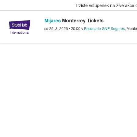
Tržiště vstupenek na živé akce
Mijares
Monterrey Tickets
StubHub – Místo, kde fanoušci k
so 29. 8. 2026
•
20:00
v
Escenario GNP Seguros
,
Monte