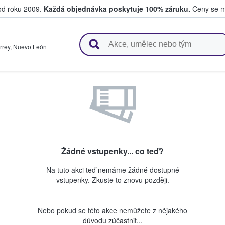
 od roku 2009.
Každá objednávka poskytuje 100% záruku.
Ceny se mo
upují a prodávají vstupenky
rrey
,
Nuevo León
Žádné vstupenky... co teď?
Na tuto akci teď nemáme žádné dostupné
vstupenky. Zkuste to znovu později.
Nebo pokud se této akce nemůžete z nějakého
důvodu zúčastnit...