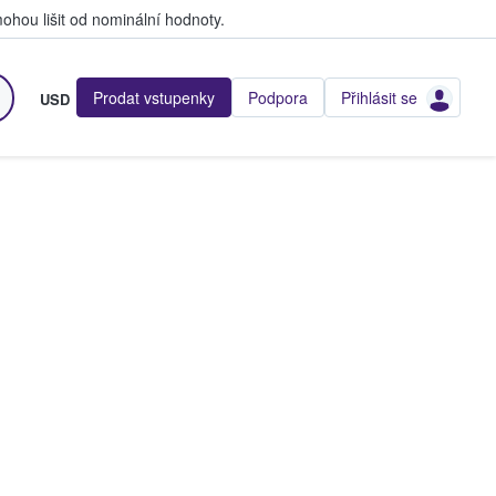
hou lišit od nominální hodnoty.
Prodat vstupenky
Podpora
Přihlásit se
USD