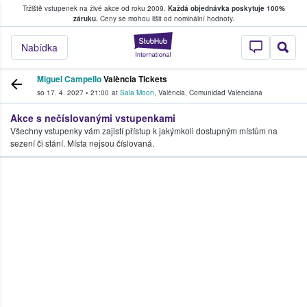
Tržiště vstupenek na živé akce od roku 2009.
Každá objednávka poskytuje 100%
, kde fanoušci kupují a prodávají vstupenk
záruku.
Ceny se mohou lišit od nominální hodnoty.
StubHub – Místo, 
Nabídka
Miguel Campello
València Tickets
so 17. 4. 2027
•
21:00
at
Sala Moon
,
València
,
Comunidad Valenciana
Akce s nečíslovanými vstupenkami
Všechny vstupenky vám zajistí přístup k jakýmkoli dostupným místům na
sezení či stání. Místa nejsou číslovaná.