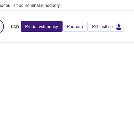
hou lišit od nominální hodnoty.
Prodat vstupenky
Podpora
Přihlásit se
USD