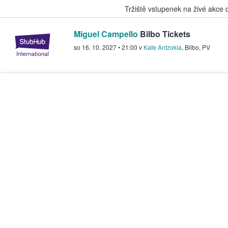
Tržiště vstupenek na živé akce
Miguel Campello
Bilbo Tickets
StubHub – Místo, kde fanoušci k
so 16. 10. 2027
•
21:00
v
Kafe Antzokia
,
Bilbo
,
PV