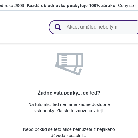
 od roku 2009.
Každá objednávka poskytuje 100% záruku.
Ceny se mo
upují a prodávají vstupenky
Žádné vstupenky... co teď?
Na tuto akci teď nemáme žádné dostupné
vstupenky. Zkuste to znovu později.
Nebo pokud se této akce nemůžete z nějakého
důvodu zúčastnit...