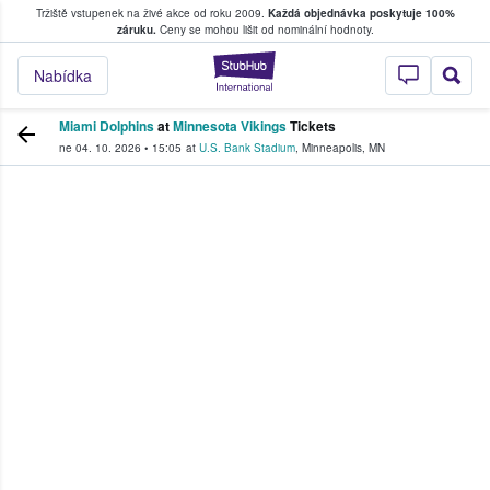
Tržiště vstupenek na živé akce od roku 2009.
Každá objednávka poskytuje 100%
, kde fanoušci kupují a prodávají vstupenk
záruku.
Ceny se mohou lišit od nominální hodnoty.
StubHub – Místo, 
Nabídka
Miami Dolphins
at
Minnesota Vikings
Tickets
ne 04. 10. 2026
•
15:05
at
U.S. Bank Stadium
,
Minneapolis
,
MN