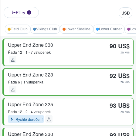
Filtry
USD
1
Field Club
Vikings Club
Lower Sideline
Lower Corner
Lo
Upper End Zone 330
90 US$
Řada
12
1 - 7 vstupenek
za kus
Upper End Zone 323
92 US$
Řada
6
1 vstupenka
za kus
Upper End Zone 325
93 US$
Řada
12
2 - 4 vstupenek
za kus
Rychlé doručení
Upper End Zone 330
93 US$