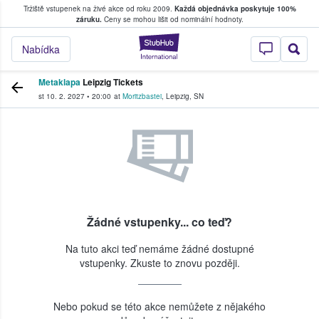
Tržiště vstupenek na živé akce od roku 2009.
Každá objednávka poskytuje 100%
, kde fanoušci kupují a prodávají vstupenk
záruku.
Ceny se mohou lišit od nominální hodnoty.
StubHub – Místo, 
Nabídka
Metaklapa
Leipzig Tickets
st 10. 2. 2027
•
20:00
at
Moritzbastei
,
Leipzig
,
SN
Žádné vstupenky... co teď?
Na tuto akci teď nemáme žádné dostupné
vstupenky. Zkuste to znovu později.
Nebo pokud se této akce nemůžete z nějakého