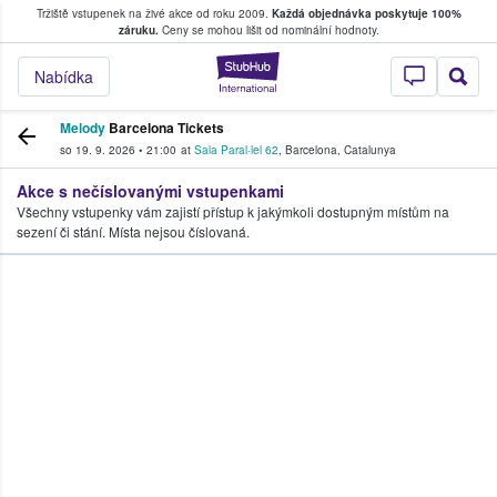
Tržiště vstupenek na živé akce od roku 2009.
Každá objednávka poskytuje 100%
, kde fanoušci kupují a prodávají vstupenk
záruku.
Ceny se mohou lišit od nominální hodnoty.
StubHub – Místo, 
Nabídka
Melody
Barcelona Tickets
so 19. 9. 2026
•
21:00
at
Sala Paral·lel 62
,
Barcelona
,
Catalunya
Akce s nečíslovanými vstupenkami
Všechny vstupenky vám zajistí přístup k jakýmkoli dostupným místům na
sezení či stání. Místa nejsou číslovaná.