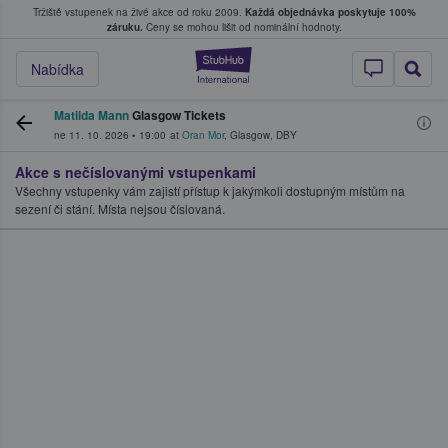
Tržiště vstupenek na živé akce od roku 2009.
Každá objednávka poskytuje 100%
, kde fanoušci kupují a prodávají vstupenk
záruku.
Ceny se mohou lišit od nominální hodnoty.
StubHub – Místo, 
Nabídka
Matilda Mann
Glasgow Tickets
ne 11. 10. 2026
•
19:00
at
Oran Mor
,
Glasgow
,
DBY
Akce s nečíslovanými vstupenkami
Všechny vstupenky vám zajistí přístup k jakýmkoli dostupným místům na
sezení či stání. Místa nejsou číslovaná.