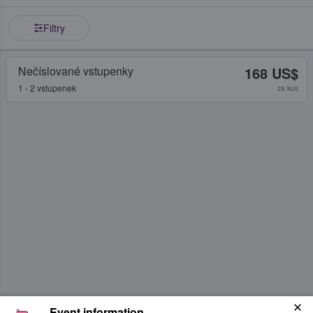
Filtry
Nečíslované vstupenky
168 US$
1 - 2 vstupenek
za kus
Event information