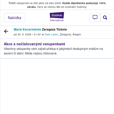
Tržiště vstupenek na živé akce od roku 2009.
Každá objednávka poskytuje 100%
, kde fanoušci kupují a prodávají vstupenk
záruku.
Ceny se mohou lišit od nominální hodnoty.
StubHub – Místo, 
Nabídka
María Escarmiento
Zaragoza Tickets
pá 25. 9. 2026
•
21:00
at
Sala López
,
Zaragoza
,
Aragón
Akce s nečíslovanými vstupenkami
Všechny vstupenky vám zajistí přístup k jakýmkoli dostupným místům na
sezení či stání. Místa nejsou číslovaná.