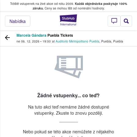
Tržiště vstupenek na živé akce od roku 2009.
Každá objednávka poskytuje 100%
, kde fanoušci kupují a prodávají vstupenk
záruku.
Ceny se mohou lišit od nominální hodnoty.
StubHub – Místo, 
Nabídka
Marcela Gándara
Puebla Tickets
ne 06. 12. 2026
•
19:00
at
Auditorio Metropolitano Puebla
,
Puebla
,
Puebla
Žádné vstupenky... co teď?
Na tuto akci teď nemáme žádné dostupné
vstupenky. Zkuste to znovu později.
Nebo pokud se této akce nemůžete z nějakého