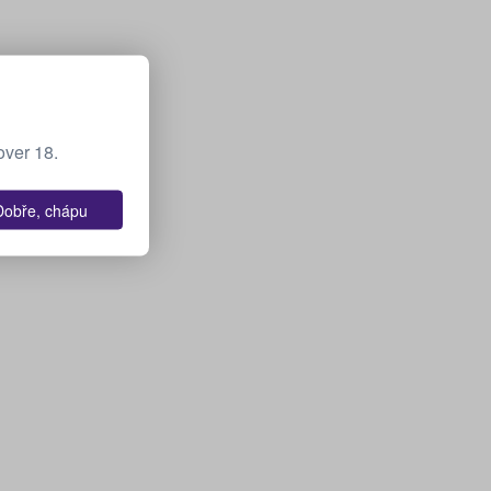
over 18.
Dobře, chápu