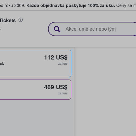
 od roku 2009.
Každá objednávka poskytuje 100% záruku.
Ceny se mo
Tickets
upují a prodávají vstupenky
K
112 US$
nek
za kus
469 US$
za kus