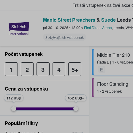
Tržiště vstupenek na živé akce
Manic Street Preachers
&
Suede
Leeds 
StubHub – Místo, kde fanoušci k
pá 30. 10. 2026
•
18:00
v
First Direct Arena
,
Leeds
,
WY
8 zbývajících vstupenek
Počet vstupenek
Middle Tier 210
Řada
L
1 - 6 vstupe
1
2
3
4
5+
Floor Standing
Cena za vstupenku
1 - 2 vstupenek
112 US$
452 US$
Populární filtry