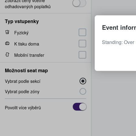
Zobrazit ceny včetně
odhadovaných poplatků
Typ vstupenky
Event infor
Fyzický
Standing: Over 
K tisku doma
Mobilní transfer
Možnosti seat map
Vybrat podle sekcí
Vybrat podle zóny
Povolit více výběrů