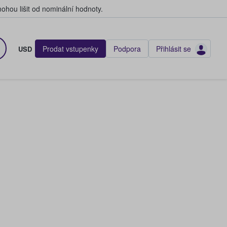
hou lišit od nominální hodnoty.
Prodat vstupenky
Podpora
Přihlásit se
USD