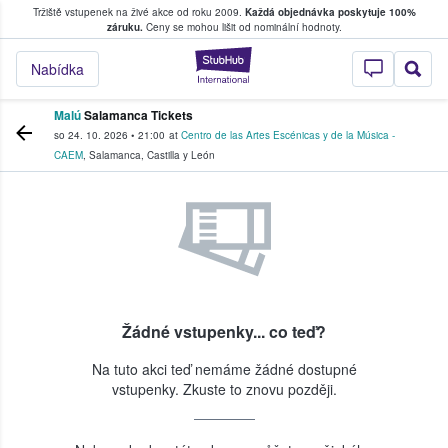
Tržiště vstupenek na živé akce od roku 2009.
Každá objednávka poskytuje 100%
, kde fanoušci kupují a prodávají vstupenk
záruku.
Ceny se mohou lišit od nominální hodnoty.
StubHub – Místo, 
Nabídka
Malú
Salamanca Tickets
so 24. 10. 2026
•
21:00
at
Centro de las Artes Escénicas y de la Música -
CAEM
,
Salamanca
,
Castilla y León
Žádné vstupenky... co teď?
Na tuto akci teď nemáme žádné dostupné
vstupenky. Zkuste to znovu později.