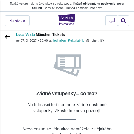
Tržiště vstupenek na živé akce od roku 2009.
Každá objednávka poskytuje 100%
, kde fanoušci kupují a prodávají vstupenk
záruku.
Ceny se mohou lišit od nominální hodnoty.
StubHub – Místo, 
Nabídka
Luca Vasta
München Tickets
ne 07. 3. 2027
•
20:00
at
Technikum Kulturfabrik
,
München
,
BV
Žádné vstupenky... co teď?
Na tuto akci teď nemáme žádné dostupné
vstupenky. Zkuste to znovu později.
Nebo pokud se této akce nemůžete z nějakého