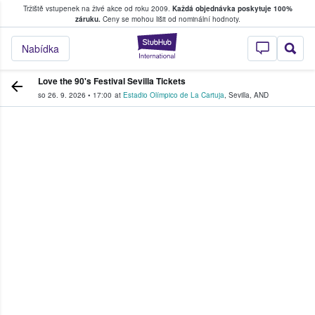
Tržiště vstupenek na živé akce od roku 2009.
Každá objednávka poskytuje 100%
, kde fanoušci kupují a prodávají vstupenk
záruku.
Ceny se mohou lišit od nominální hodnoty.
StubHub – Místo, 
Nabídka
Love the 90's Festival Sevilla Tickets
so 26. 9. 2026
•
17:00
at
Estadio Olímpico de La Cartuja
,
Sevilla
,
AND