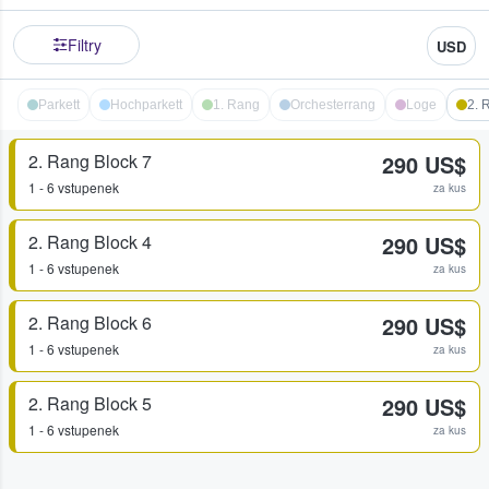
Filtry
USD
Parkett
Hochparkett
1. Rang
Orchesterrang
Loge
2. 
2. Rang Block 7
290 US$
1 - 6 vstupenek
za kus
2. Rang Block 4
290 US$
1 - 6 vstupenek
za kus
2. Rang Block 6
290 US$
1 - 6 vstupenek
za kus
2. Rang Block 5
290 US$
1 - 6 vstupenek
za kus