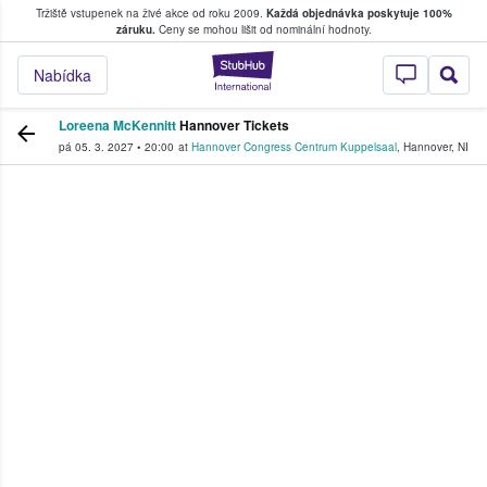
Tržiště vstupenek na živé akce od roku 2009.
Každá objednávka poskytuje 100%
, kde fanoušci kupují a prodávají vstupenk
záruku.
Ceny se mohou lišit od nominální hodnoty.
StubHub – Místo, 
Nabídka
Loreena McKennitt
Hannover Tickets
pá 05. 3. 2027
•
20:00
at
Hannover Congress Centrum Kuppelsaal
,
Hannover
,
NI