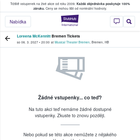
Tržiště vstupenek na živé akce od roku 2009.
Každá objednávka poskytuje 100%
, kde fanoušci kupují a prodávají vstupenk
záruku.
Ceny se mohou lišit od nominální hodnoty.
StubHub – Místo, 
Nabídka
Loreena McKennitt
Bremen Tickets
so 06. 3. 2027
•
20:00
at
Musical Theater Bremen
,
Bremen
,
HB
Žádné vstupenky... co teď?
Na tuto akci teď nemáme žádné dostupné
vstupenky. Zkuste to znovu později.
Nebo pokud se této akce nemůžete z nějakého