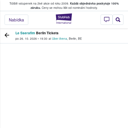
Tržiště vstupenek na živé akce od roku 2009.
Každá objednávka poskytuje 100%
, kde fanoušci kupují a prodávají vstupenk
záruku.
Ceny se mohou lišit od nominální hodnoty.
StubHub – Místo, 
Nabídka
Le Sserafim
Berlin Tickets
po 26. 10. 2026
•
19:30
at
Uber Arena
,
Berlin
,
BE