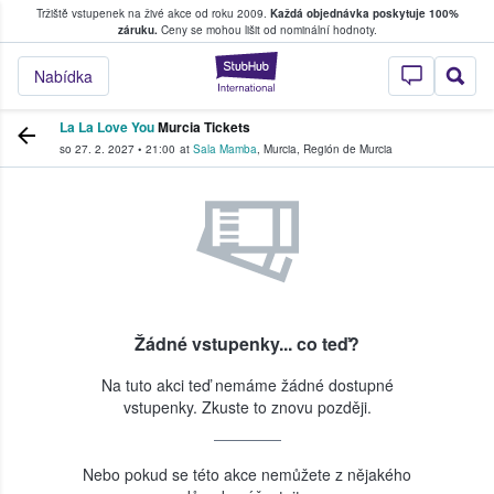
Tržiště vstupenek na živé akce od roku 2009.
Každá objednávka poskytuje 100%
, kde fanoušci kupují a prodávají vstupenk
záruku.
Ceny se mohou lišit od nominální hodnoty.
StubHub – Místo, 
Nabídka
La La Love You
Murcia Tickets
so 27. 2. 2027
•
21:00
at
Sala Mamba
,
Murcia
,
Región de Murcia
Žádné vstupenky... co teď?
Na tuto akci teď nemáme žádné dostupné
vstupenky. Zkuste to znovu později.
Nebo pokud se této akce nemůžete z nějakého