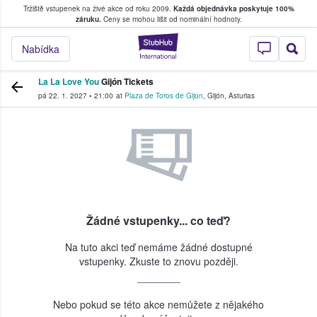
Tržiště vstupenek na živé akce od roku 2009.
Každá objednávka poskytuje 100%
, kde fanoušci kupují a prodávají vstupenk
záruku.
Ceny se mohou lišit od nominální hodnoty.
StubHub – Místo, 
Nabídka
La La Love You
Gijón Tickets
pá 22. 1. 2027
•
21:00
at
Plaza de Toros de Gijon
,
Gijón
,
Asturias
Žádné vstupenky... co teď?
Na tuto akci teď nemáme žádné dostupné
vstupenky. Zkuste to znovu později.
Nebo pokud se této akce nemůžete z nějakého