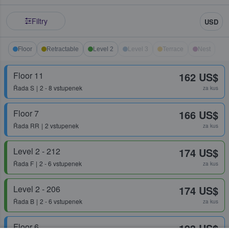
Filtry
USD
Floor
Retractable
Level 2
Level 3
Terrace
Nest
Floor 11
162 US$
Řada
S
2 - 8 vstupenek
za kus
Floor 7
166 US$
Řada
RR
2 vstupenek
za kus
Level 2 - 212
174 US$
Řada
F
2 - 6 vstupenek
za kus
Level 2 - 206
174 US$
Řada
B
2 - 6 vstupenek
za kus
Floor 6
193 US$