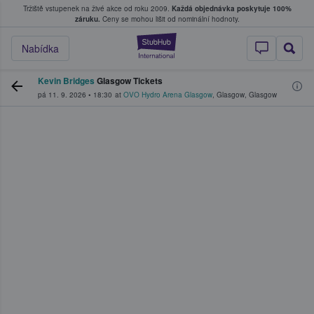
Tržiště vstupenek na živé akce od roku 2009.
Každá objednávka poskytuje 100%
, kde fanoušci kupují a prodávají vstupenk
záruku.
Ceny se mohou lišit od nominální hodnoty.
StubHub – Místo, 
Nabídka
Kevin Bridges
Glasgow Tickets
pá 11. 9. 2026
•
18:30
at
OVO Hydro Arena Glasgow
,
Glasgow
,
Glasgow